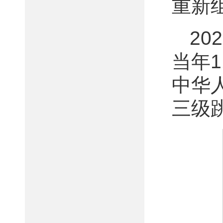
重新
2
当年
中华
三级