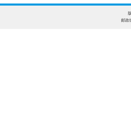
版
邮政编