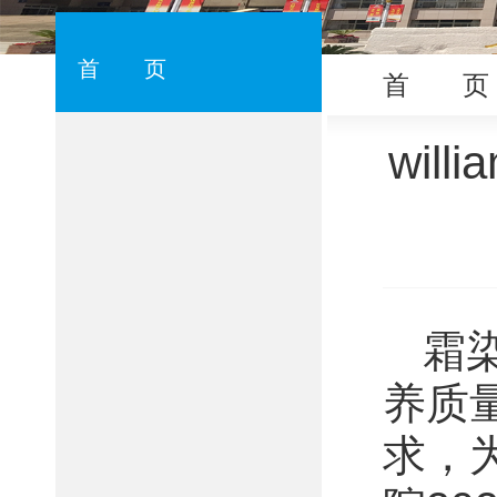
首 页
首 页
wil
霜
养质
求，